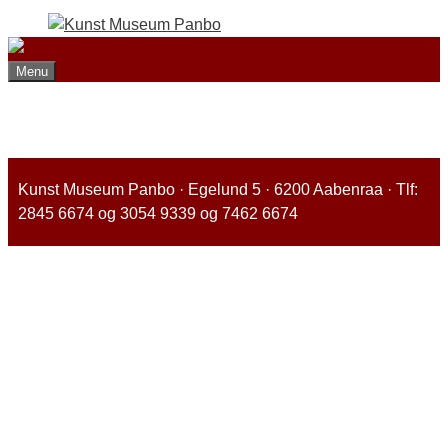
Hop
til
indhold
Menu
Kunst Museum Panbo · Egelund 5 · 6200 Aabenraa · Tlf:
2845 6674 og 3054 9339 og 7462 6674