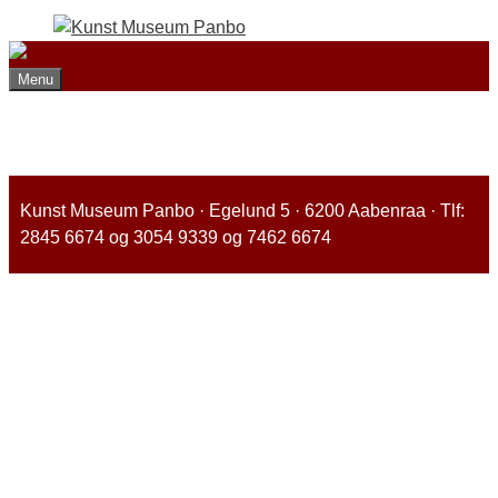
Hop
til
indhold
Menu
Kunst Museum Panbo · Egelund 5 · 6200 Aabenraa · Tlf:
2845 6674 og 3054 9339 og 7462 6674